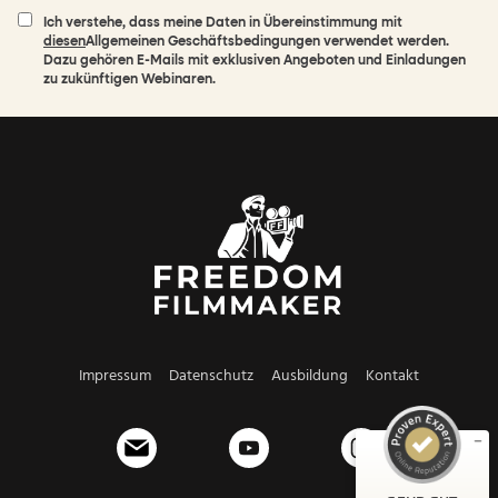
t
Ich verstehe, dass meine Daten in Übereinstimmung mit
diesen
Allgemeinen Geschäftsbedingungen verwendet werden.
Dazu gehören E-Mails mit exklusiven Angeboten und Einladungen
zu zukünftigen Webinaren.
Kundenbewertungen und Erfahrungen zu
Freedom Filmmaker - Jannis Riebschläger
SEHR GUT
%
100
Impressum
Datenschutz
Ausbildung
Kontakt
Empfehlungen auf
ProvenExpert.com
5,00
/
4,95
84
19
Bewertungen auf
1
Bewertungen von