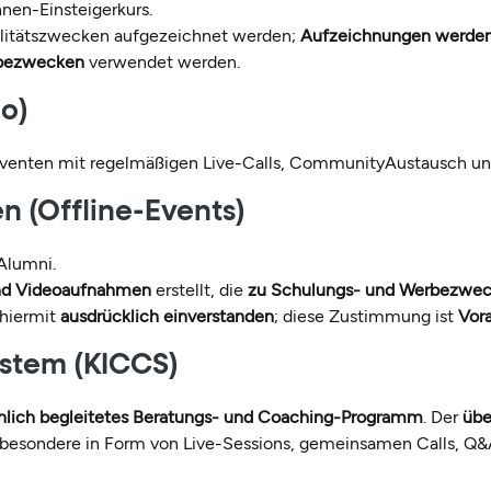
nen-Einsteigerkurs.
alitätszwecken aufgezeichnet werden;
Aufzeichnungen werden d
rbezwecken
verwendet werden.
bo)
olventen mit regelmäßigen Live-Calls, CommunityAustausch un
n (Offline-Events)
Alumni.
nd Videoaufnahmen
erstellt, die
zu Schulungs- und Werbezwe
 hiermit
ausdrücklich einverstanden
; diese Zustimmung ist
Vora
ystem (KICCS)
nlich begleitetes Beratungs- und Coaching-Programm
. Der
übe
 insbesondere in Form von Live-Sessions, gemeinsamen Calls, Q