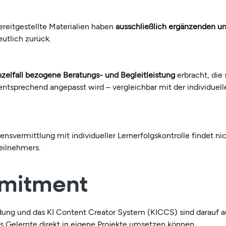
reitgestellte Materialien haben
ausschließlich ergänzenden u
utlich zurück.
inzelfall bezogene Beratungs- und Begleitleistung
erbracht, die
l entsprechend angepasst wird – vergleichbar mit der individue
nsvermittlung mit individueller Lernerfolgskontrolle findet nic
eilnehmers.
mmitment
ung und das KI Content Creator System (KICCS) sind darauf a
s Gelernte direkt in eigene Projekte umsetzen können.