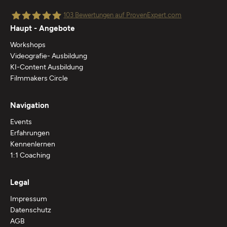
103
Bewertungen auf ProvenExpert.com
Haupt - Angebote
Workshops
Freedom Filmmaker - Jannis Riebschläger
Videografie- Ausbildung
KI-Content Ausbildung
Filmmakers Circle
Navigation
Events
Erfahrungen
Kennenlernen
1:1 Coaching
Legal
Impressum
Datenschutz
AGB