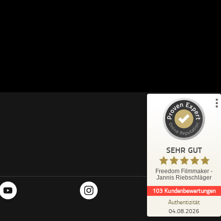
Kundenbewertungen und Erfahrungen zu
Freedom Filmmaker - Jannis Riebschläger
%
100
SEHR GUT
Empfehlungen auf
ProvenExpert.com
5,00
/
4,95
19
84
1
Bewertungen von
Bewertungen auf
anderen Quelle
ProvenExpert.com
Blick aufs ProvenExpert-Profil werfen
SEHR GUT
A.
Freedom Filmmaker -
4,96
Jannis Riebschläger
Eine super Ausbildung mit System. Jannis
103
Kundenbewertungen
teilt wertvolle Tipps, ist offen für Feedback
der Teilnehmer und fi...
Authentizität
04.08.2026