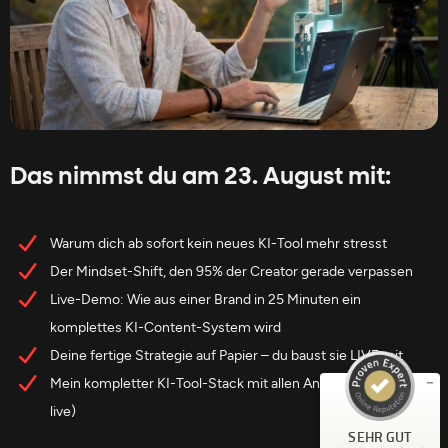
Das nimmst du am 23. August mit:
Warum dich ab sofort kein neues KI-Tool mehr stresst
Kundenbewertungen und Erfahrungen zu
Freedom Filmmaker - Jannis Riebschläger
Der Mindset-Shift, den 95% der Creator gerade verpassen
Live-Demo: Wie aus einer Brand in 25 Minuten ein
SEHR GUT
%
100
komplettes KI-Content-System wird
Empfehlungen auf
ProvenExpert.com
Deine fertige Strategie auf Papier – du baust sie LIVE mit
5,00
/
4,95
Mein kompletter KI-Tool-Stack mit allen Anbietern (gibt's nur
84
19
live)
Bewertungen auf
1
Bewertungen von
SEHR GUT
ProvenExpert.com
anderen Quelle