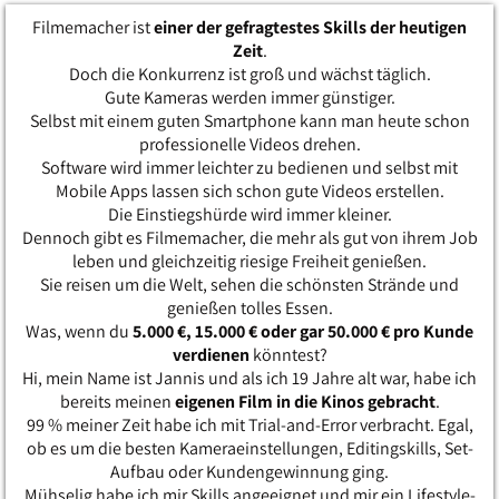
Filmemacher ist
einer der gefragtestes Skills der heutigen
Zeit
.
Doch die Konkurrenz ist groß und wächst täglich.
Gute Kameras werden immer günstiger.
Selbst mit einem guten Smartphone kann man heute schon
professionelle Videos drehen.
Software wird immer leichter zu bedienen und selbst mit
Mobile Apps lassen sich schon gute Videos erstellen.
Die Einstiegshürde wird immer kleiner.
Dennoch gibt es Filmemacher, die mehr als gut von ihrem Job
leben und gleichzeitig riesige Freiheit genießen.
Sie reisen um die Welt, sehen die schönsten Strände und
genießen tolles Essen.
Was, wenn du
5.000 €, 15.000 € oder gar 50.000 € pro Kunde
verdienen
könntest?
Hi, mein Name ist Jannis und als ich 19 Jahre alt war, habe ich
bereits meinen
eigenen Film in die Kinos gebracht
.
99 % meiner Zeit habe ich mit Trial-and-Error verbracht. Egal,
ob es um die besten Kameraeinstellungen, Editingskills, Set-
Aufbau oder Kundengewinnung ging.
Mühselig habe ich mir Skills angeeignet und mir ein Lifestyle-